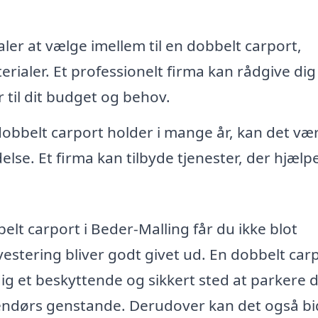
er at vælge imellem til en dobbelt carport,
ialer. Et professionelt firma kan rådgive di
 til dit budget og behov.
 dobbelt carport holder i mange år, kan det væ
se. Et firma kan tilbyde tjenester, der hjælp
.
elt carport i Beder-Malling får du ikke blot
vestering bliver godt givet ud. En dobbelt car
ig et beskyttende og sikkert sted at parkere 
dendørs genstande. Derudover kan det også b