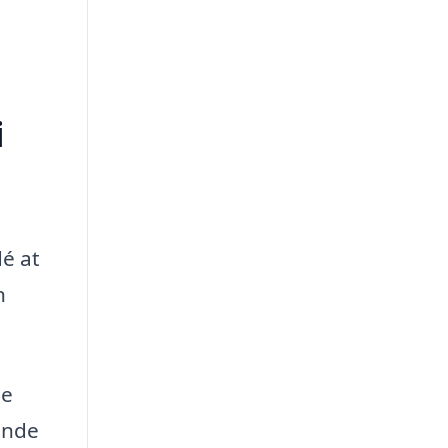
i
dé at
n
ge
finde