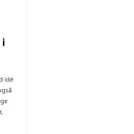
 i
d idé
 også
nge
r,