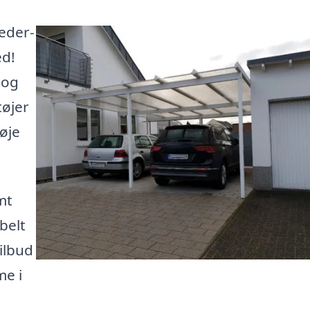
Beder-
ed!
 og
tøjer
øje
mt
bbelt
ilbud
me i