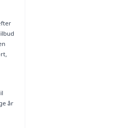
efter
tilbud
men
rt,
il
ge år