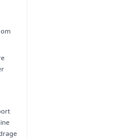
g om
re
er
port
dine
idrage