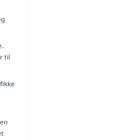
og
e.
 til
fikke
den
et