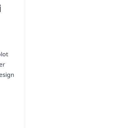
i
blot
er
esign