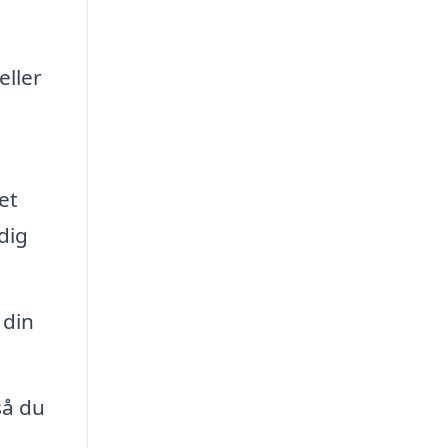
eller
et
dig
 din
så du