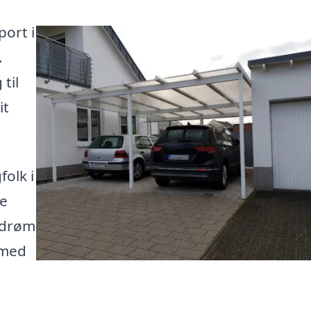
port i
.
til
it
folk i
te
n drøm
 med