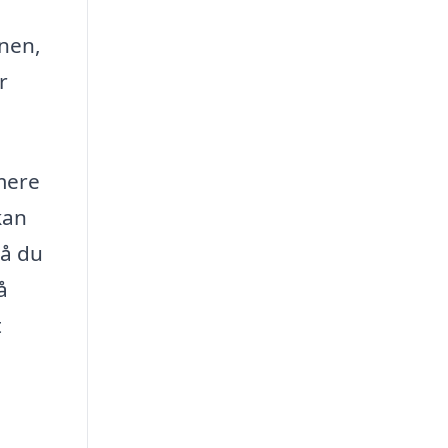
onen,
r
 mere
kan
så du
å
t