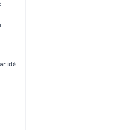
e
n
e
ar idé