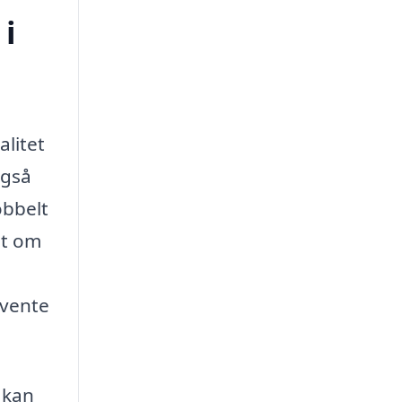
 i
alitet
også
obbelt
et om
rvente
 kan