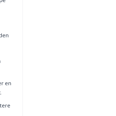
 den
n
.
er en
.
tere