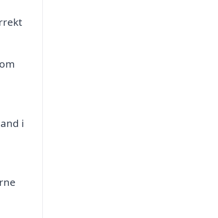
rrekt
e om
tand i
erne