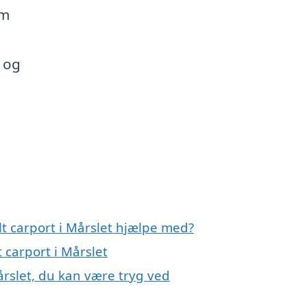
rm
v og
t carport i Mårslet hjælpe med?
 carport i Mårslet
årslet, du kan være tryg ved