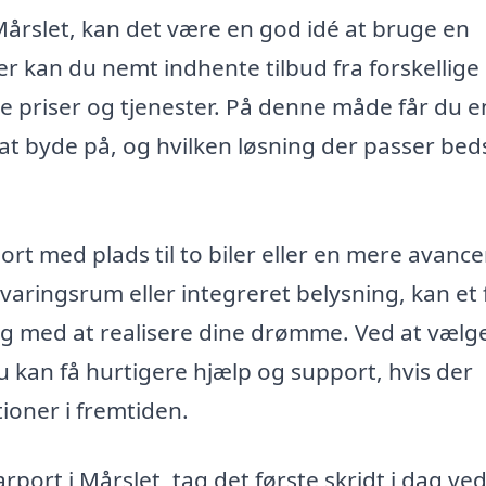
Mårslet, kan det være en god idé at bruge en
r kan du nemt indhente tilbud fra forskellige
e priser og tjenester. På denne måde får du e
t byde på, og hvilken løsning der passer bedst
rt med plads til to biler eller en mere avance
aringsrum eller integreret belysning, kan et 
dig med at realisere dine drømme. Ved at vælg
du kan få hurtigere hjælp og support, hvis der
ioner i fremtiden.
rport i Mårslet, tag det første skridt i dag ved