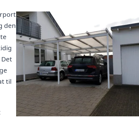
arport
ig den
tte
idig
. Det
ige
 til
t