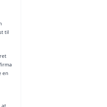
n
 til
ret
firma
e en
 at