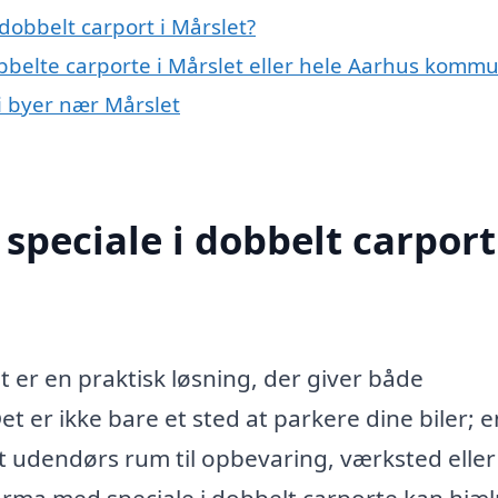
dobbelt carport i Mårslet?
obbelte carporte i Mårslet eller hele Aarhus komm
 i byer nær Mårslet
peciale i dobbelt carport
et er en praktisk løsning, der giver både
et er ikke bare et sted at parkere dine biler; e
 udendørs rum til opbevaring, værksted eller
 firma med speciale i dobbelt carporte kan hjæ