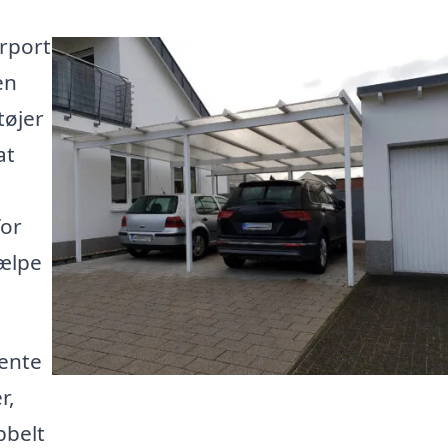
arport
en
tøjer
at
for
jælpe
hente
r,
bbelt