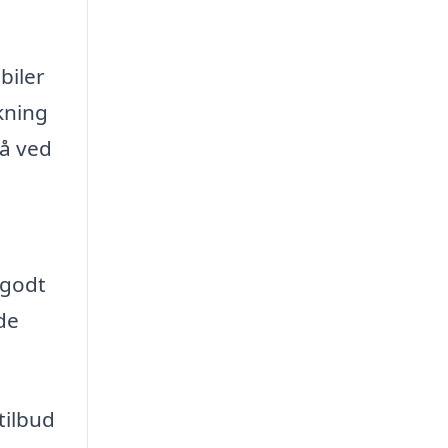
biler
kning
tå ved
 godt
de
tilbud