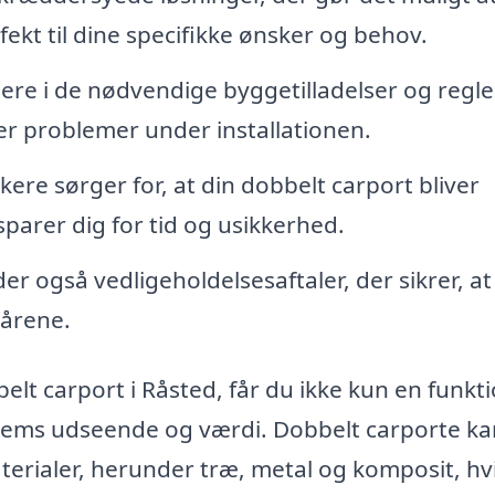
fekt til dine specifikke ønsker og behov.
gere i de nødvendige byggetilladelser og regler
er problemer under installationen.
re sørger for, at din dobbelt carport bliver
 sparer dig for tid og usikkerhed.
er også vedligeholdelsesaftaler, der sikrer, at
 årene.
elt carport i Råsted, får du ikke kun en funkt
hjems udseende og værdi. Dobbelt carporte ka
aterialer, herunder træ, metal og komposit, hv