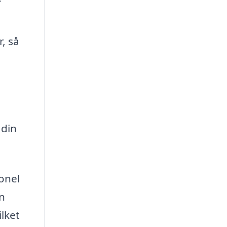
, så
 din
ionel
n
ilket