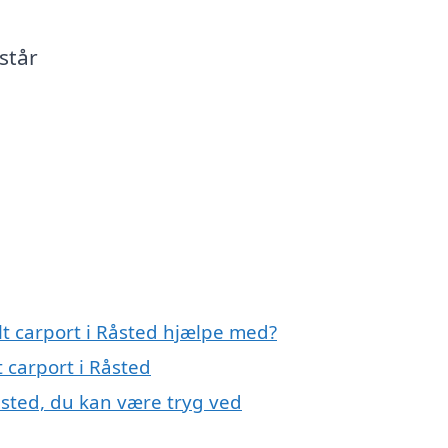
 står
lt carport i Råsted hjælpe med?
 carport i Råsted
åsted, du kan være tryg ved