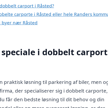
dobbelt carport i Råsted?
obbelte carporte i Råsted eller hele Randers kom
 i byer nær Råsted
peciale i dobbelt carport
 praktisk løsning til parkering af biler, men o
 firma, der specialiserer sig i dobbelt carporte
 du får den bedste løsning til dit behov og din
del eller en mere avanceret løsning, er der