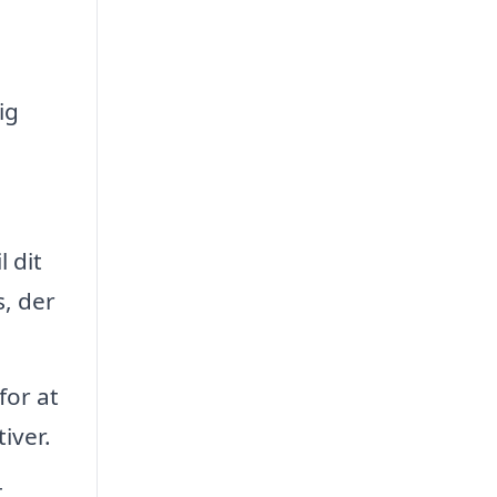
ig
l dit
s, der
for at
iver.
t