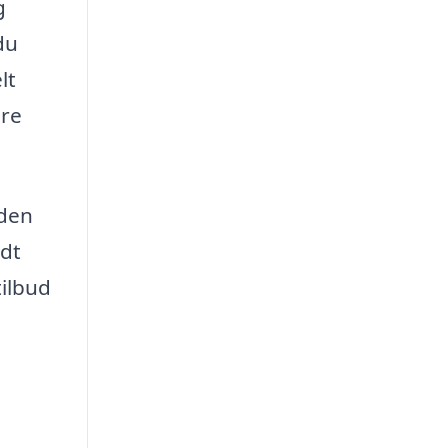
g
du
lt
are
 den
idt
tilbud