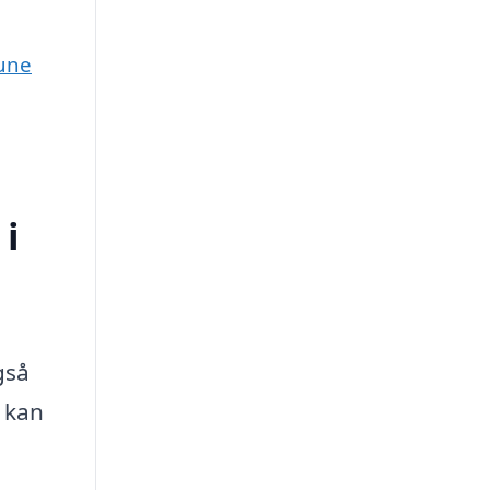
mune
 i
gså
, kan