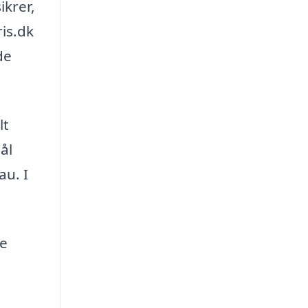
ikrer,
is.dk
de
lt
ål
au. I
ne