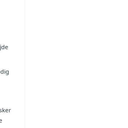
jde
 dig
sker
e