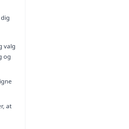
 dig
g valg
g og
signe
r, at