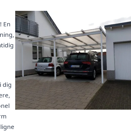
! En
ning,
mtidig
i dig
ere,
onel
orm
ligne