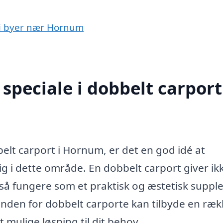
t i byer nær Hornum
peciale i dobbelt carport
belt carport i Hornum, er det en god idé at
sig i dette område. En dobbelt carport giver ik
også fungere som et praktisk og æstetisk supp
 inden for dobbelt carporte kan tilbyde en ræ
st mulige løsning til dit behov.