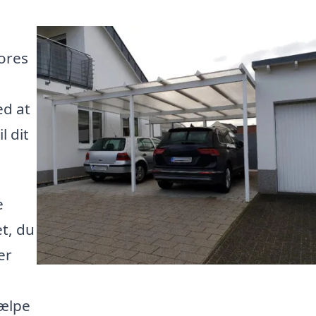
ores
ed at
l dit
e
et, du
er
jælpe