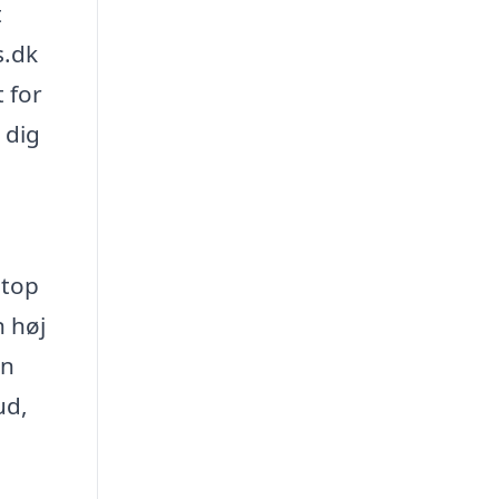
t
s.dk
 for
 dig
etop
n høj
en
ud,