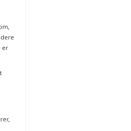
 om,
ludere
 er
t
rer,