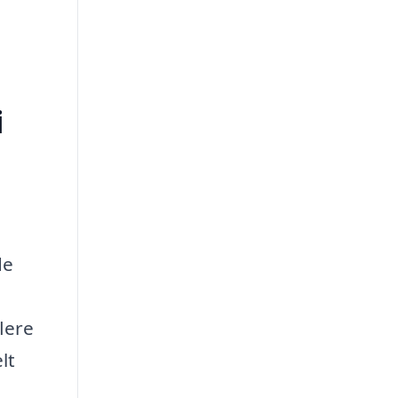
i
de
lere
lt