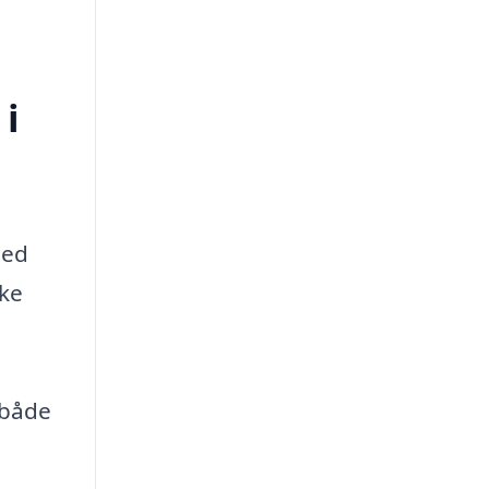
 i
med
kke
 både