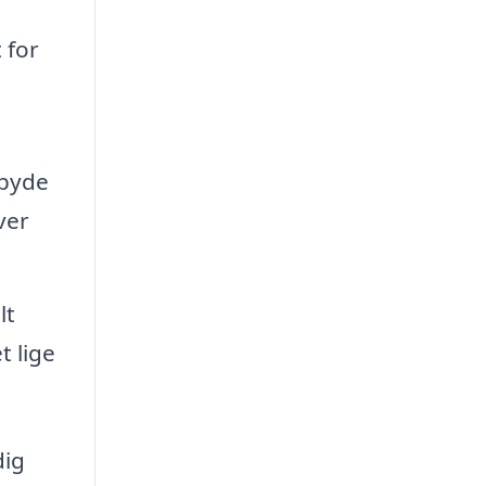
 for
lbyde
ver
lt
t lige
dig