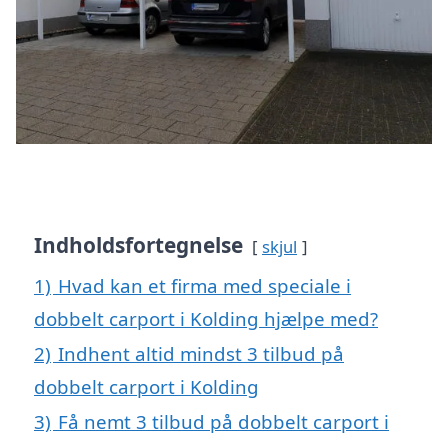
Indholdsfortegnelse
skjul
1)
Hvad kan et firma med speciale i
dobbelt carport i Kolding hjælpe med?
2)
Indhent altid mindst 3 tilbud på
dobbelt carport i Kolding
3)
Få nemt 3 tilbud på dobbelt carport i