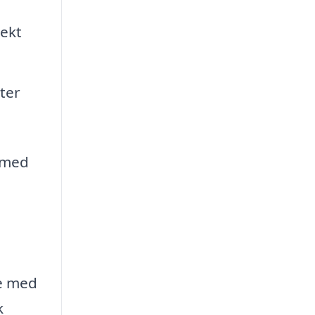
rekt
ter
g med
pe med
k