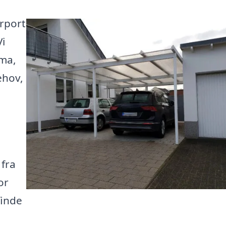
arport
Vi
rma,
ehov,
 fra
or
finde