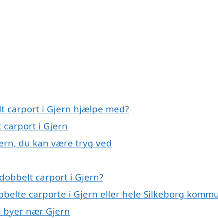
t carport i Gjern hjælpe med?
 carport i Gjern
jern, du kan være tryg ved
dobbelt carport i Gjern?
bbelte carporte i Gjern eller hele Silkeborg komm
 i byer nær Gjern