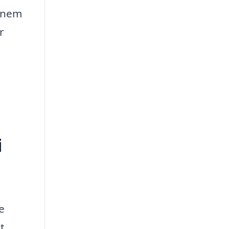
n nem
r
i
e
t