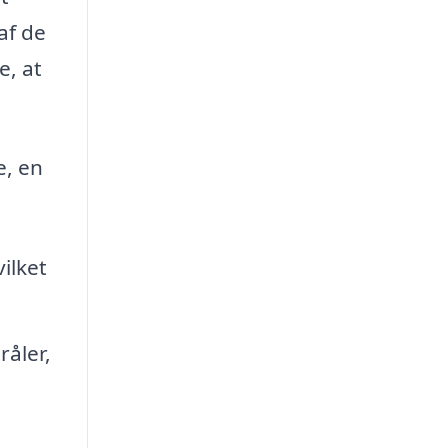
af de
e, at
e, en
ilket
råler,