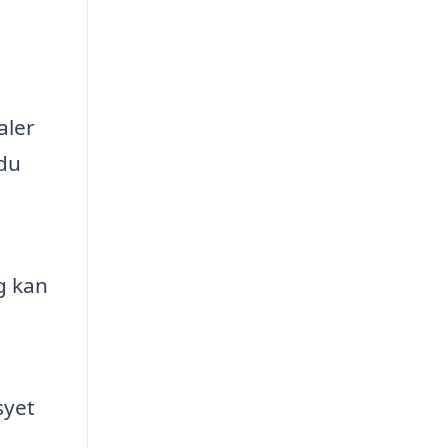
aler
 du
g kan
syet