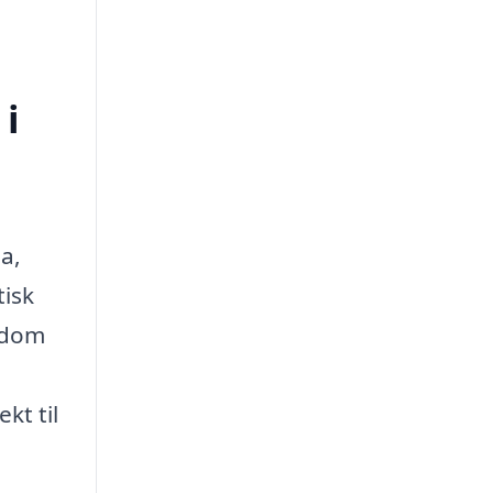
 i
ma,
tisk
endom
kt til