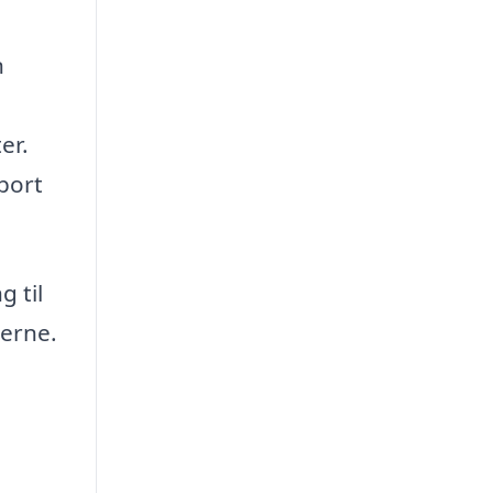
n
er.
port
g til
erne.