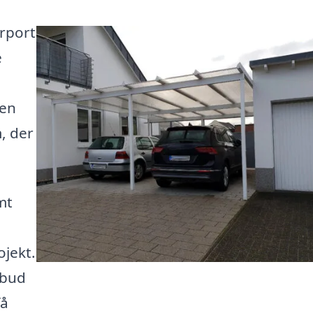
arport
e
men
m, der
mt
ojekt.
lbud
få