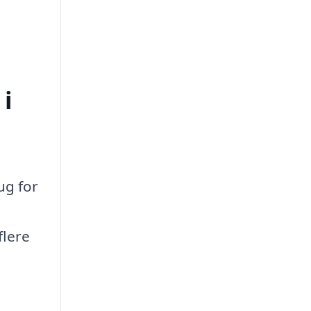
 i
ug for
n
flere