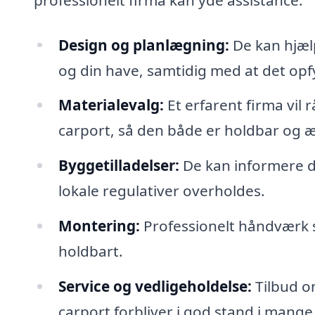
Design og planlægning:
De kan hjælp
og din have, samtidig med at det opf
Materialevalg:
Et erfarent firma vil 
carport, så den både er holdbar og æs
Byggetilladelser:
De kan informere di
lokale regulativer overholdes.
Montering:
Professionelt håndværk si
holdbart.
Service og vedligeholdelse:
Tilbud om
carport forbliver i god stand i mange