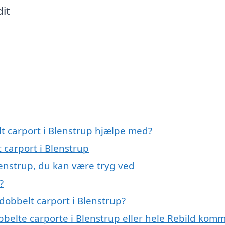
dit
lt carport i Blenstrup hjælpe med?
 carport i Blenstrup
lenstrup, du kan være tryg ved
?
dobbelt carport i Blenstrup?
bbelte carporte i Blenstrup eller hele Rebild ko