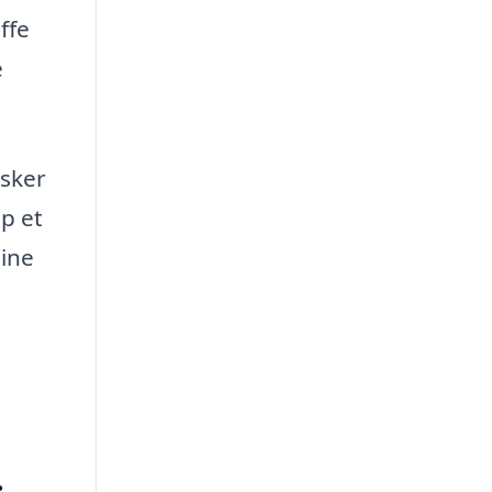
ffe
e
nsker
up et
dine