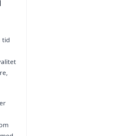
i
 tid
alitet
re,
er
som
g med