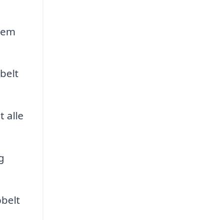
hjem
belt
 alle
g
bbelt