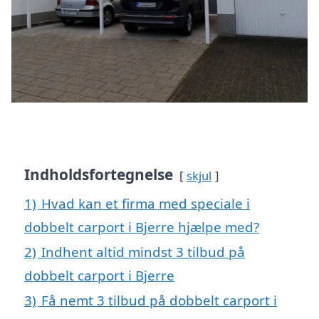
Indholdsfortegnelse
skjul
1)
Hvad kan et firma med speciale i
dobbelt carport i Bjerre hjælpe med?
2)
Indhent altid mindst 3 tilbud på
dobbelt carport i Bjerre
3)
Få nemt 3 tilbud på dobbelt carport i