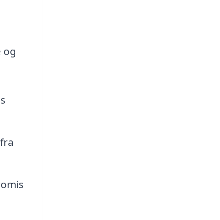
e og
ms
fra
romis