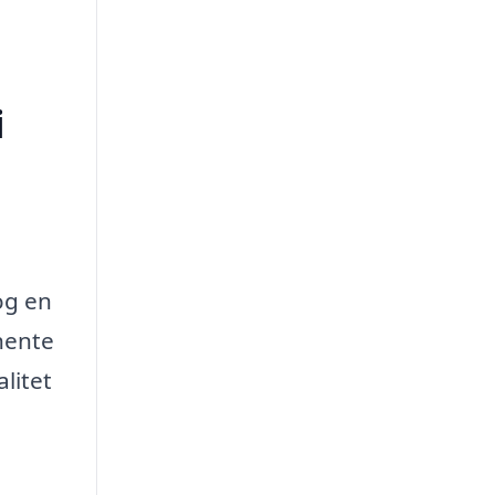
i
 og en
dhente
litet