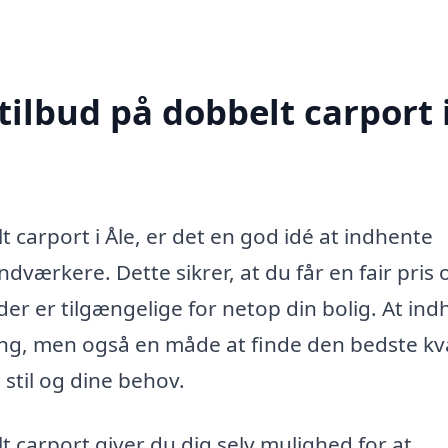
tilbud på dobbelt carport 
t carport i Åle, er det en god idé at indhente
åndværkere. Dette sikrer, at du får en fair pris
 der er tilgængelige for netop din bolig. At in
ing, men også en måde at finde den bedste kva
 stil og dine behov.
t carport giver du dig selv mulighed for at