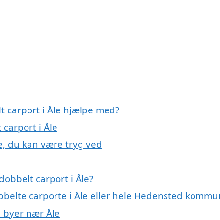
t carport i Åle hjælpe med?
 carport i Åle
le, du kan være tryg ved
obbelt carport i Åle?
obbelte carporte i Åle eller hele Hedensted komm
i byer nær Åle