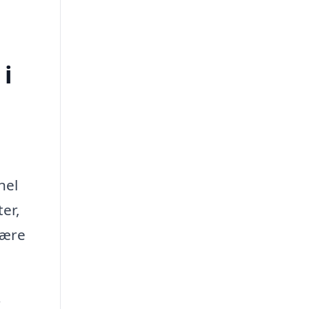
 i
nel
ter,
mære
r