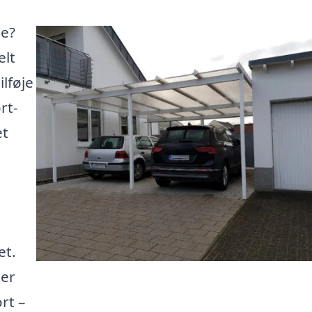
le?
elt
ilføje
rt-
et
et.
ler
rt –