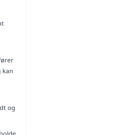
nt
fører
g kan
idt og
 holde