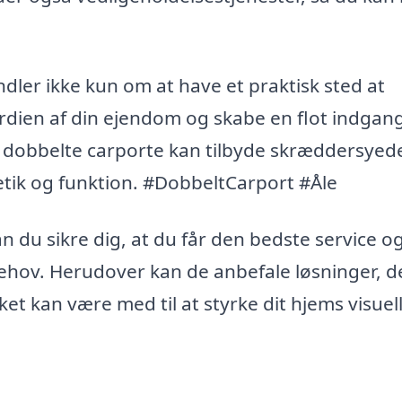
andler ikke kun om at have et praktisk sted at
dien af din ejendom og skabe en flot indgang 
or dobbelte carporte kan tilbyde skræddersyed
etik og funktion. #DobbeltCarport #Åle
n du sikre dig, at du får den bedste service o
behov. Herudover kan de anbefale løsninger, d
lket kan være med til at styrke dit hjems visuel