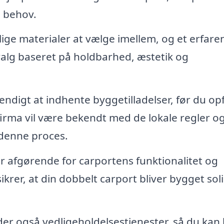
e behov.
ige materialer at vælge imellem, og et erfare
valg baseret på holdbarhed, æstetik og
digt at indhente byggetilladelser, før du op
firma vil være bekendt med de lokale regler o
denne proces.
er afgørende for carportens funktionalitet og
krer, at din dobbelt carport bliver bygget sol
der også vedligeholdelsestjenester, så du kan