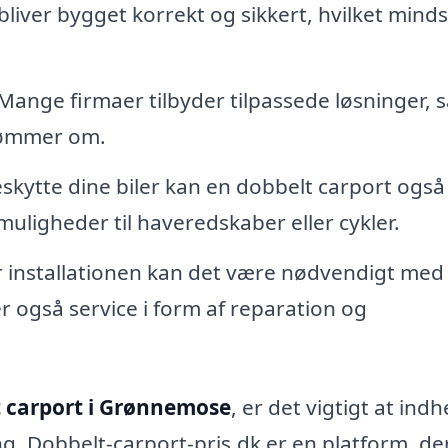
bliver bygget korrekt og sikkert, hvilket mind
Mange firmaer tilbyder tilpassede løsninger, 
drømmer om.
skytte dine biler kan en dobbelt carport også
muligheder til haveredskaber eller cykler.
r installationen kan det være nødvendigt med
er også service i form af reparation og
 carport i Grønnemose
, er det vigtigt at ind
ing. Dobbelt-carport-pris.dk er en platform, de