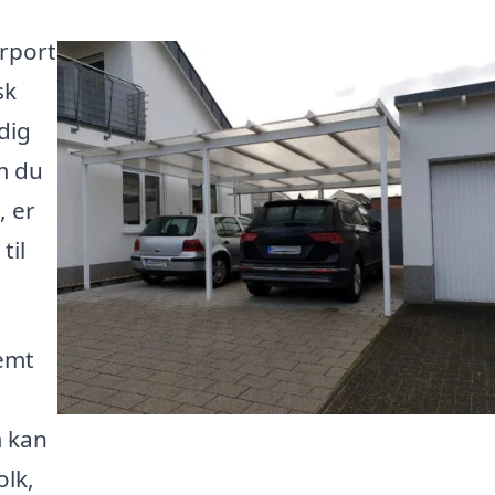
arport
sk
idig
m du
, er
til
nemt
m kan
olk,