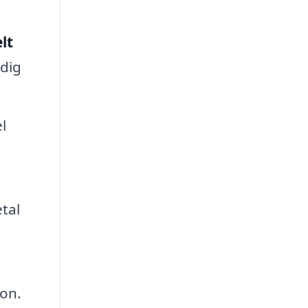
lt
 dig
l
tal
ion.