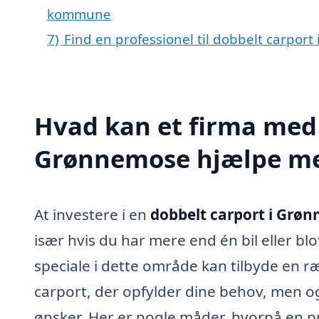
kommune
7)
Find en professionel til dobbelt carpor
Hvad kan et firma med s
Grønnemose hjælpe m
At investere i en
dobbelt carport i Grø
især hvis du har mere end én bil eller bl
speciale i dette område kan tilbyde en ræk
carport, der opfylder dine behov, men og
ønsker. Her er nogle måder, hvorpå en p