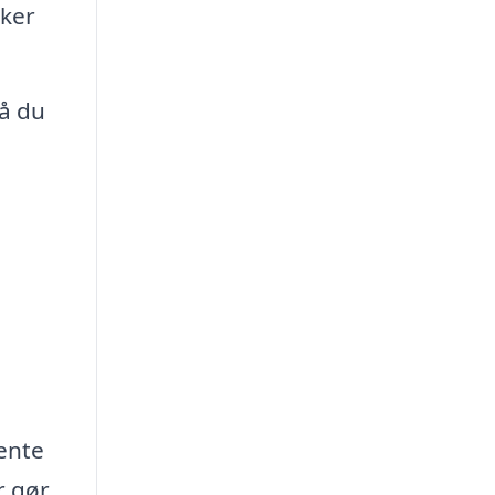
sker
så du
hente
r gør