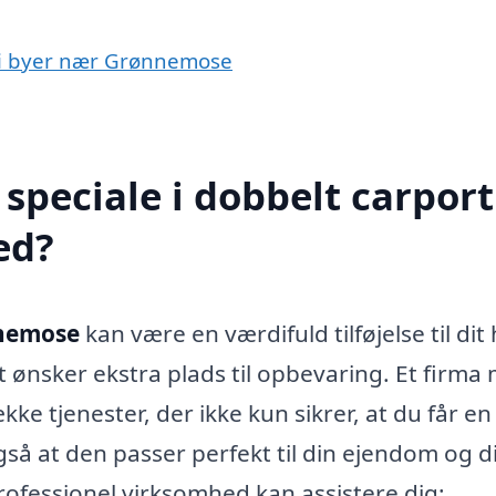
t i byer nær Grønnemose
peciale i dobbelt carport
ed?
nnemose
kan være en værdifuld tilføjelse til dit
ot ønsker ekstra plads til opbevaring. Et firma
ke tjenester, der ikke kun sikrer, at du får en
så at den passer perfekt til din ejendom og d
rofessionel virksomhed kan assistere dig: