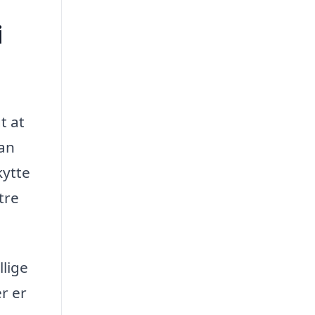
i
t at
kan
kytte
tre
lige
er er