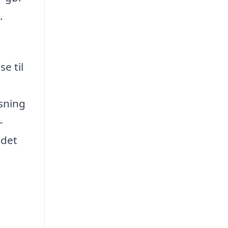
.
e til
sning
-
 det
.