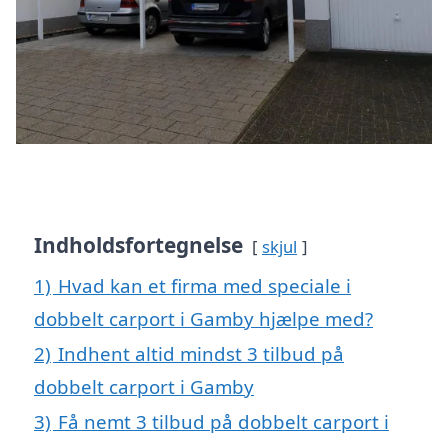
Indholdsfortegnelse
skjul
1)
Hvad kan et firma med speciale i
dobbelt carport i Gamby hjælpe med?
2)
Indhent altid mindst 3 tilbud på
dobbelt carport i Gamby
3)
Få nemt 3 tilbud på dobbelt carport i