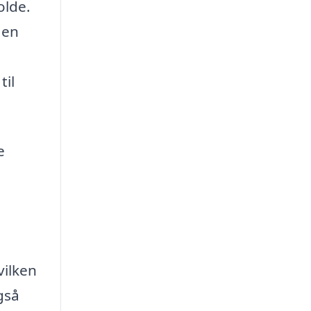
olde.
 en
til
e
vilken
gså