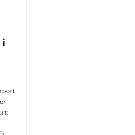
 i
arport
 er
ort:
m,