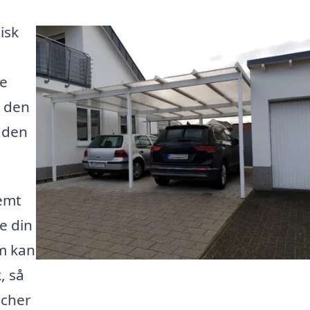
isk
te
r den
 den
nemt
ge din
m kan
, så
tcher