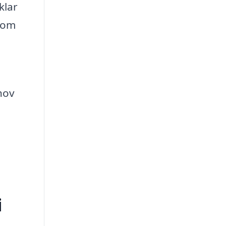
klar
 som
ehov
i