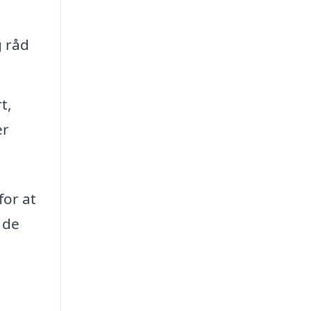
g råd
t,
er
for at
 de