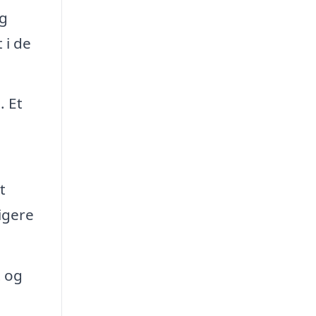
ig
 i de
. Et
t
igere
t og