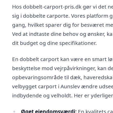
Hos dobbelt-carport-pris.dk gør vi det nem
sig i dobbelte carporte. Vores platform g
gang, hvilket sparer dig for besværet me
Ved at indtaste dine behov og ønsker, k
dit budget og dine specifikationer.
En dobbelt carport kan være en smart l
beskyttelse mod vejrpåvirkninger, kan d
opbevaringsområde til dæk, haveredska
velbygget carport i Aunslev ændre udse
indbydende og velholdt. Her er yderliger
Øget ejendomsværdi:
En kvalitets ca