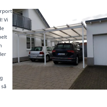
arport
! Vi
de
belt
n
ler
ig
 så
e