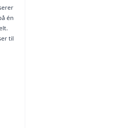
serer
på én
lt.
r til