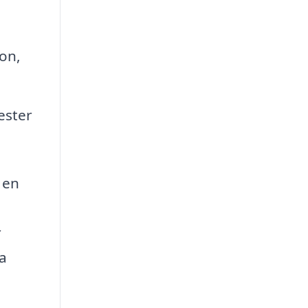
on,
ester
 en
r
ra