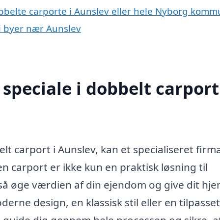
obbelte carporte i Aunslev eller hele Nyborg kom
 i byer nær Aunslev
peciale i dobbelt carport
t carport i Aunslev, kan et specialiseret firm
en carport er ikke kun en praktisk løsning til
gså øge værdien af din ejendom og give dit hje
erne design, en klassisk stil eller en tilpasset
 guide dig gennem hele processen og sikre, a