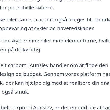
or potentielle købere.
e biler kan en carport også bruges til udend
ler opbevaring af cykler og haveredskaber.
t beskytter dine biler mod elementerne, hvilk
en på dit køretøj.
belt carport i Aunslev handler om at finde den
 design og budget. Gennem vores platform ha
olk, der kan hjælpe dig med at realisere din d
en også smuk.
belt carport i Aunslev, er det en god idé at ta