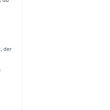
, der
e