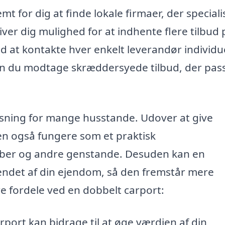
t for dig at finde lokale firmaer, der speciali
iver dig mulighed for at indhente flere tilbud 
d at kontakte hver enkelt leverandør individue
an du modtage skræddersyede tilbud, der passe
øsning for mange husstande. Udover at give
en også fungere som et praktisk
ber og andre genstande. Desuden kan en
endet af din ejendom, så den fremstår mere
e fordele ved en dobbelt carport:
rport kan bidrage til at øge værdien af din