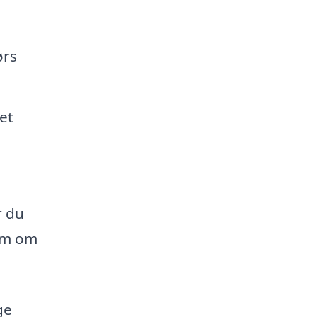
ørs
et
r du
røm om
ge