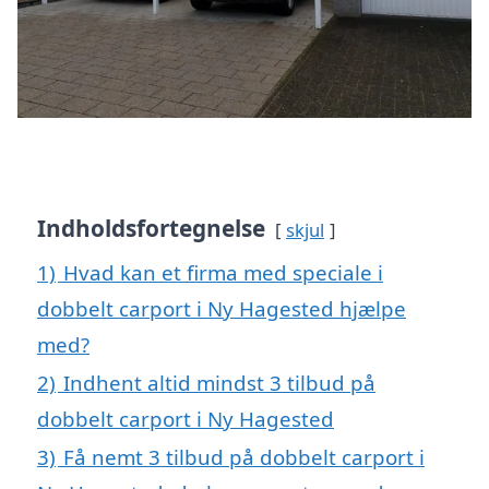
Indholdsfortegnelse
skjul
1)
Hvad kan et firma med speciale i
dobbelt carport i Ny Hagested hjælpe
med?
2)
Indhent altid mindst 3 tilbud på
dobbelt carport i Ny Hagested
3)
Få nemt 3 tilbud på dobbelt carport i