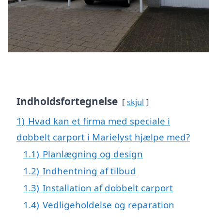
Indholdsfortegnelse
skjul
1)
Hvad kan et firma med speciale i
dobbelt carport i Marielyst hjælpe med?
1.1)
Planlægning og design
1.2)
Indhentning af tilbud
1.3)
Installation af dobbelt carport
1.4)
Vedligeholdelse og reparation