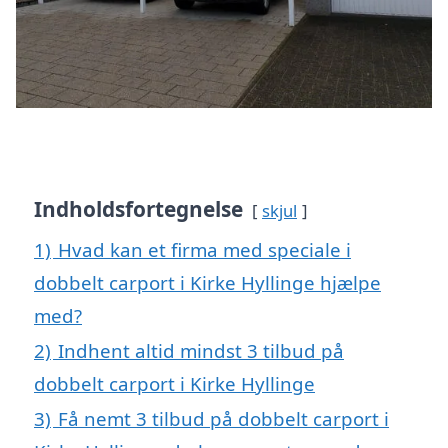
Indholdsfortegnelse
skjul
1)
Hvad kan et firma med speciale i
dobbelt carport i Kirke Hyllinge hjælpe
med?
2)
Indhent altid mindst 3 tilbud på
dobbelt carport i Kirke Hyllinge
3)
Få nemt 3 tilbud på dobbelt carport i