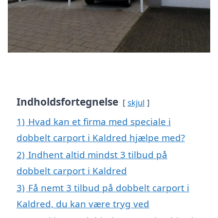
Indholdsfortegnelse
skjul
1)
Hvad kan et firma med speciale i
dobbelt carport i Kaldred hjælpe med?
2)
Indhent altid mindst 3 tilbud på
dobbelt carport i Kaldred
3)
Få nemt 3 tilbud på dobbelt carport i
Kaldred, du kan være tryg ved