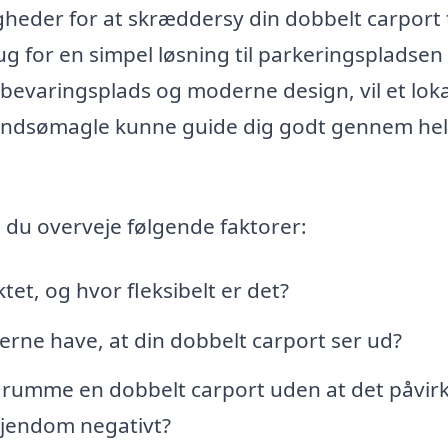
eder for at skræddersy din dobbelt carport t
 for en simpel løsning til parkeringspladsen 
evaringsplads og moderne design, vil et loka
 Gundsømagle kunne guide dig godt gennem he
 du overveje følgende faktorer:
tet, og hvor fleksibelt er det?
rne have, at din dobbelt carport ser ud?
 at rumme en dobbelt carport uden at det påvir
ejendom negativt?