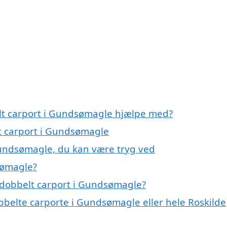
elt carport i Gundsømagle hjælpe med?
lt carport i Gundsømagle
Gundsømagle, du kan være tryg ved
sømagle?
 dobbelt carport i Gundsømagle?
bbelte carporte i Gundsømagle eller hele Roskilde