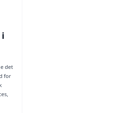
 i
de det
d for
k
ces,