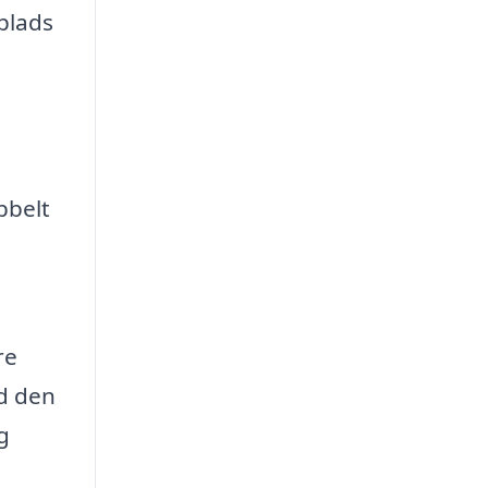
 plads
bbelt
re
ed den
g