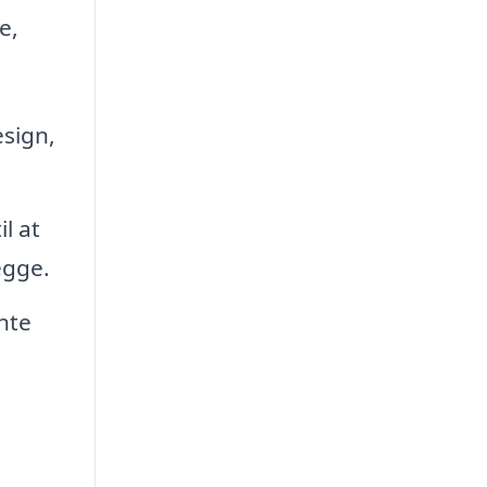
e,
sign,
l at
egge.
nte