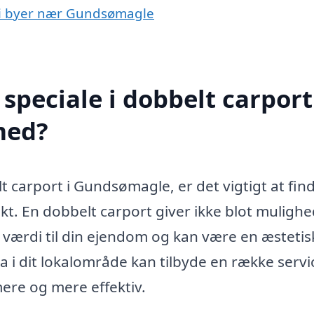
t i byer nær Gundsømagle
peciale i dobbelt carport
med?
t carport i Gundsømagle, er det vigtigt at fin
kt. En dobbelt carport giver ikke blot mulighe
å værdi til din ejendom og kan være en æstetis
irma i dit lokalområde kan tilbyde en række servi
re og mere effektiv.