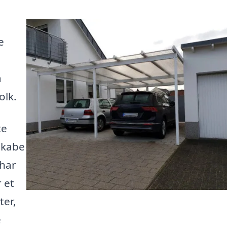
e
å
olk.
te
 skabe
 har
r et
ter,
e