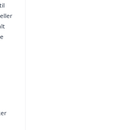
il
eller
lt
le
ker