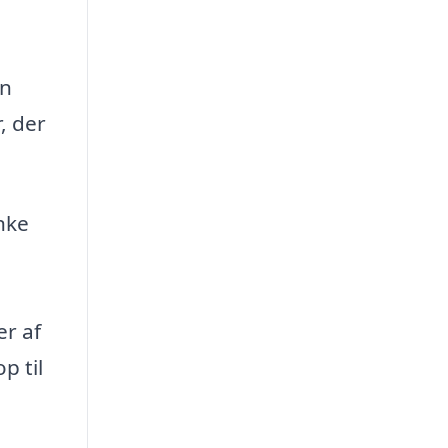
in
, der
nke
er af
p til