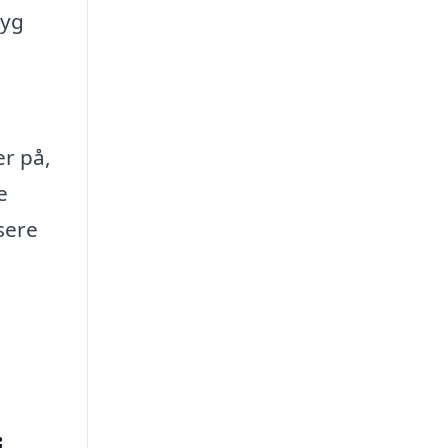
ryg
er på,
e
sere