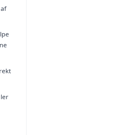
 af
lpe
ine
rekt
ler