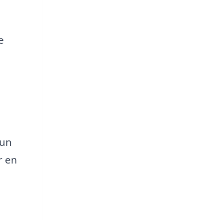
e
kun
r en