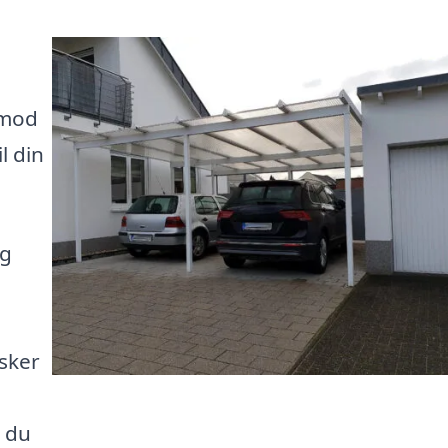
 mod
l din
ig
sker
t du