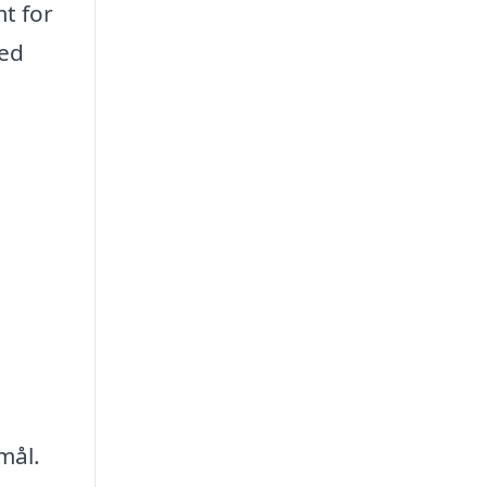
mt for
hed
mål.