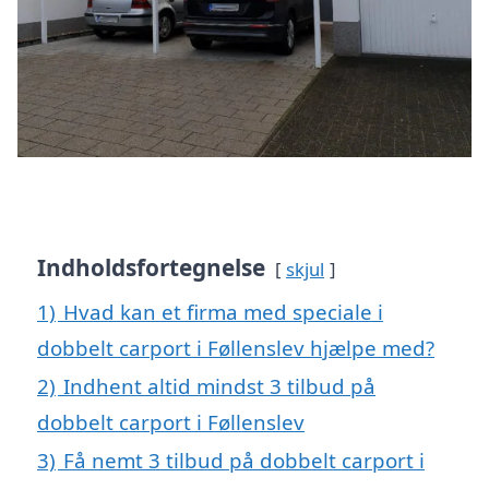
Indholdsfortegnelse
skjul
1)
Hvad kan et firma med speciale i
dobbelt carport i Føllenslev hjælpe med?
2)
Indhent altid mindst 3 tilbud på
dobbelt carport i Føllenslev
3)
Få nemt 3 tilbud på dobbelt carport i