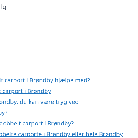
alg
lt carport i Brøndby hjælpe med?
t carport i Brøndby
røndby, du kan være tryg ved
by?
dobbelt carport i Brøndby?
bbelte carporte i Brøndby eller hele Brøndby