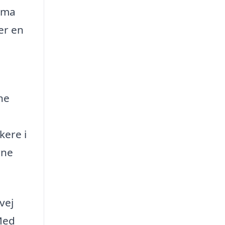
rma
er en
ne
kere i
rne
vej
 Med