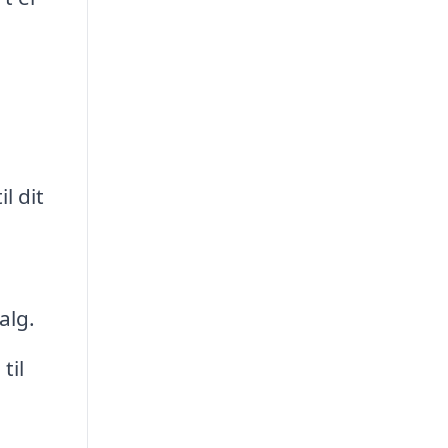
l dit
alg.
til