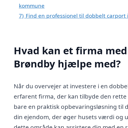
kommune
7)
Find en professionel til dobbelt carpor
Hvad kan et firma med s
Brøndby hjælpe med?
Når du overvejer at investere i en dobbel
erfarent firma, der kan tilbyde den rette 
bare en praktisk opbevaringsløsning til din
din ejendom, der øger husets værdi og u
dette område kan assistere dig med en ræk