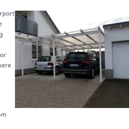
arport
e
og
for
isere
 om