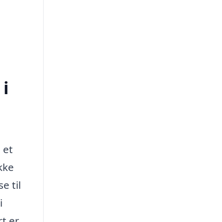
 i
 et
kke
e til
i
rt er