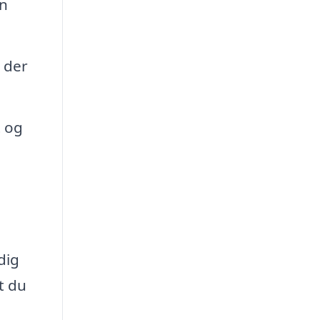
an
 der
t og
dig
at du