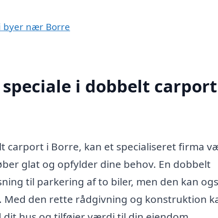
 i byer nær Borre
peciale i dobbelt carport
t carport i Borre, kan et specialiseret firma v
rløber glat og opfylder dine behov. En dobbelt
ning til parkering af to biler, men den kan og
om. Med den rette rådgivning og konstruktion k
it hus og tilføjer værdi til din ejendom.