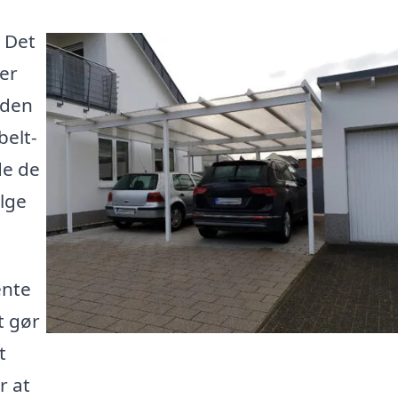
 Det
ler
 den
belt-
de de
lge
ente
t gør
t
r at