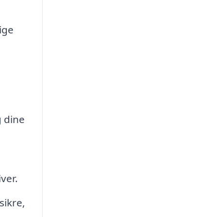
ige
g dine
ver.
sikre,