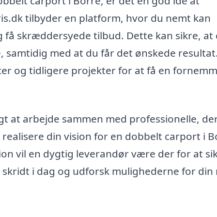
obbelt carport i Borre, er det en god idé at
ris.dk tilbyder en platform, hvor du nemt kan
 få skræddersyede tilbud. Dette kan sikre, at
e, samtidig med at du får det ønskede resultat
ncer og tidligere projekter for at få en fornem
gtigt at arbejde sammen med professionelle, de
ealisere din vision for en dobbelt carport i B
ion vil en dygtig leverandør være der for at sik
te skridt i dag og udforsk mulighederne for din