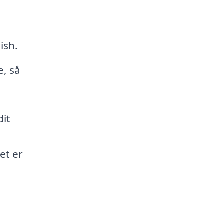
ish.
e, så
dit
et er