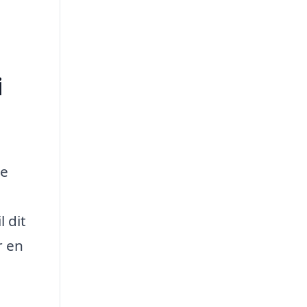
i
te
 dit
r en