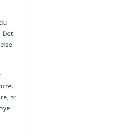
 du
. Det
melse
r
orre.
re, at
 nye