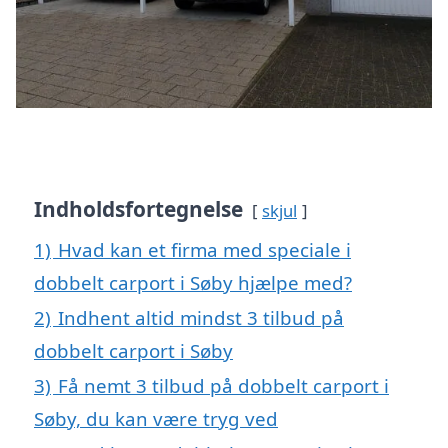
Indholdsfortegnelse
skjul
1)
Hvad kan et firma med speciale i
dobbelt carport i Søby hjælpe med?
2)
Indhent altid mindst 3 tilbud på
dobbelt carport i Søby
3)
Få nemt 3 tilbud på dobbelt carport i
Søby, du kan være tryg ved