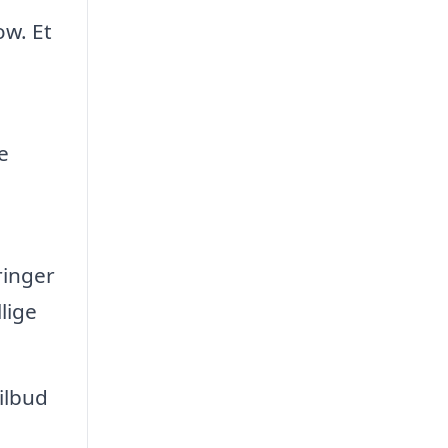
w. Et
e
ringer
lige
ilbud
.