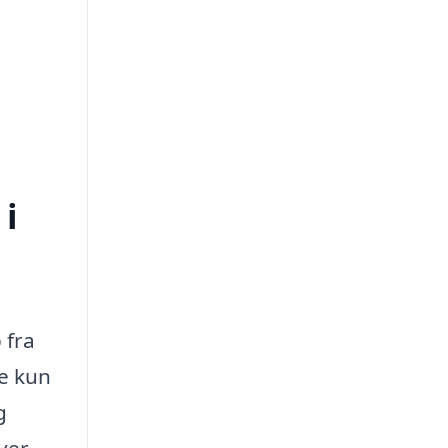
 i
 fra
ke kun
g
iver