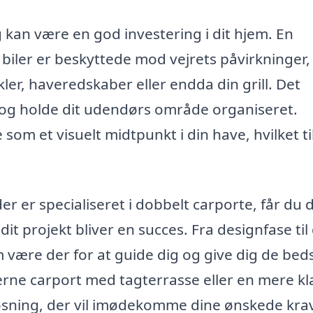
g kan være en god investering i dit hjem. En
ne biler er beskyttede mod vejrets påvirkninger
kler, haveredskaber eller endda din grill. Det
m og holde dit udendørs område organiseret.
m et visuelt midtpunkt i din have, hvilket ti
 er specialiseret i dobbelt carporte, får du 
t dit projekt bliver en succes. Fra designfase til
am være der for at guide dig og give dig de bed
ne carport med tagterrasse eller en mere kl
 løsning, der vil imødekomme dine ønskede kra