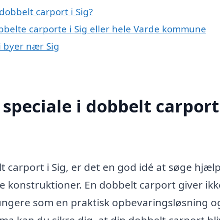
obbelt carport i Sig?
bbelte carporte i Sig eller hele Varde kommune
i byer nær Sig
peciale i dobbelt carport
 carport i Sig, er det en god idé at søge hjælp
se konstruktioner. En dobbelt carport giver ik
 fungere som en praktisk opbevaringsløsning o
irma kan du sikre dig, at din dobbelt carport bl