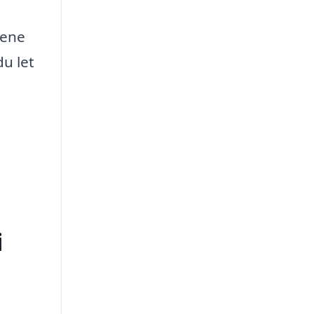
tene
du let
i