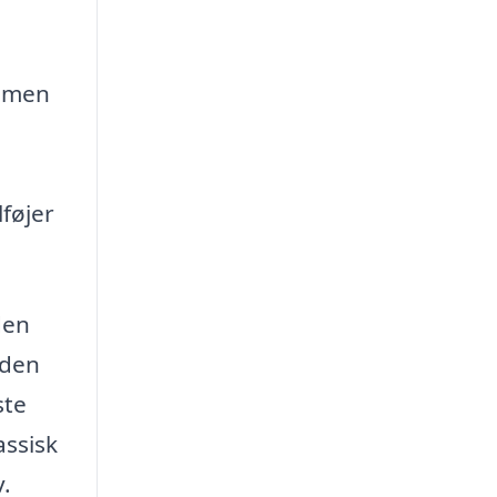
, men
lføjer
den
 den
ste
assisk
v.