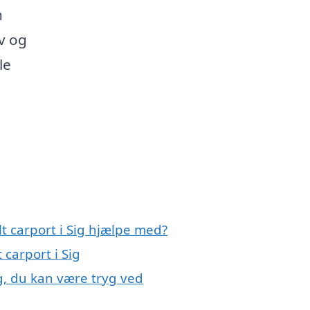
n
ov og
le
t carport i Sig hjælpe med?
 carport i Sig
ig, du kan være tryg ved