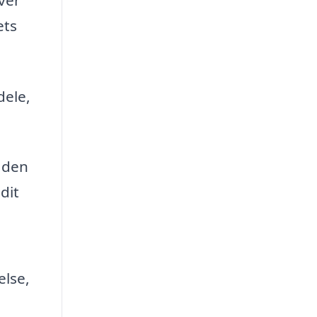
ets
dele,
 den
dit
else,