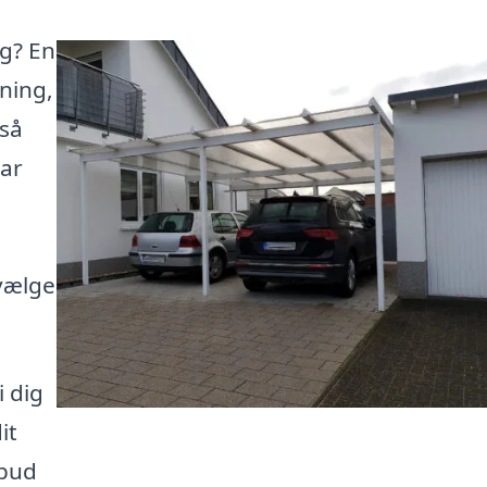
ig? En
ning,
gså
har
vælge
i dig
it
lbud