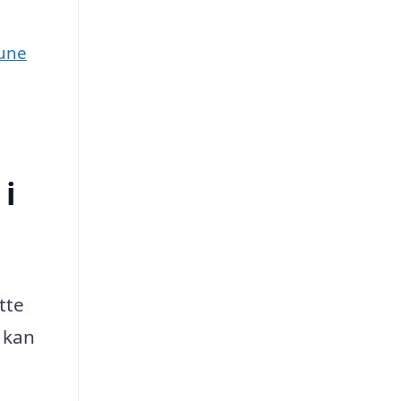
mune
 i
tte
 kan