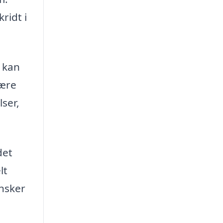
ridt i
 kan
være
lser,
det
lt
ønsker