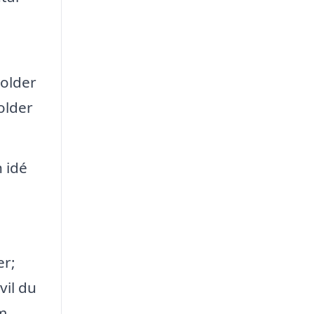
holder
older
n idé
er;
vil du
m.