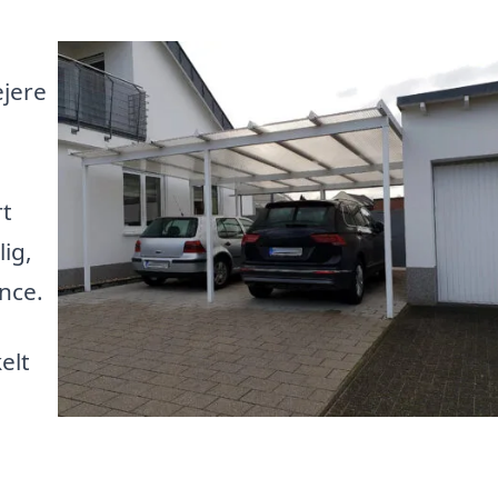
ejere
rt
lig,
nce.
elt