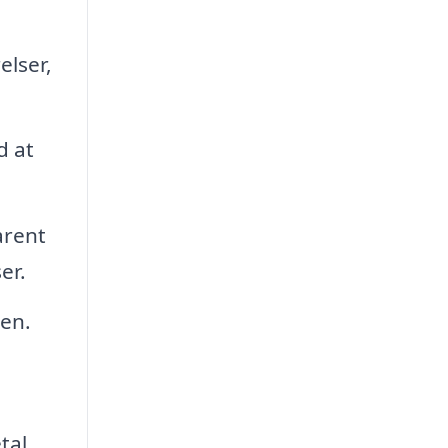
elser,
d at
arent
er.
den.
tal