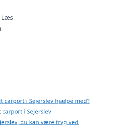
. Læs
n
t carport i Sejerslev hjælpe med?
 carport i Sejerslev
jerslev, du kan være tryg ved