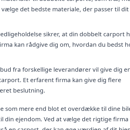
 vælge det bedste materiale, der passer til dit
edligeholdelse sikrer, at din dobbelt carport 
 firma kan rådgive dig om, hvordan du bedst h
bud fra forskellige leverandører vil give dig e
port. Et erfarent firma kan give dig flere
eret beslutning.
re som mere end blot et overdække til dine bil
il din ejendom. Ved at vælge det rigtige firma 
gså en carport, der kan øge værdien af dit hje