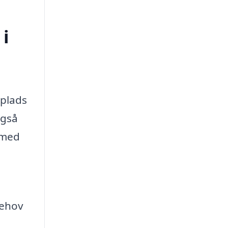
 i
 plads
også
e med
behov