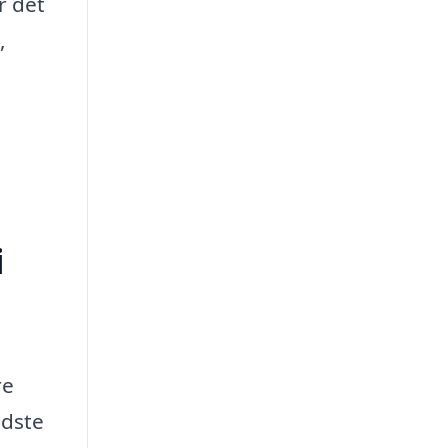
r det
,
i
re
edste