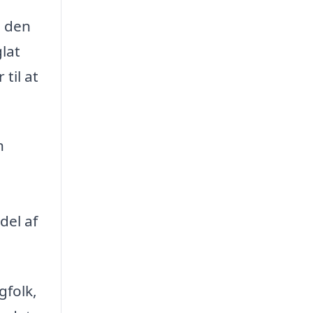
å den
glat
til at
n
del af
gfolk,