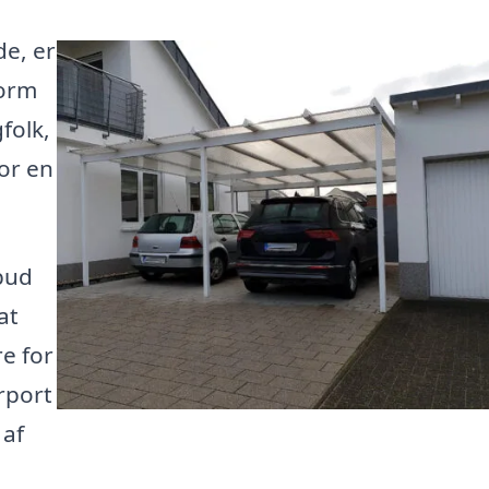
e, er
form
folk,
or en
bud
at
re for
rport
 af