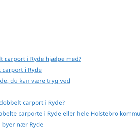
lt carport i Ryde hjælpe med?
 carport i Ryde
yde, du kan være tryg ved
dobbelt carport i Ryde?
obbelte carporte i Ryde eller hele Holstebro komm
 i byer nær Ryde