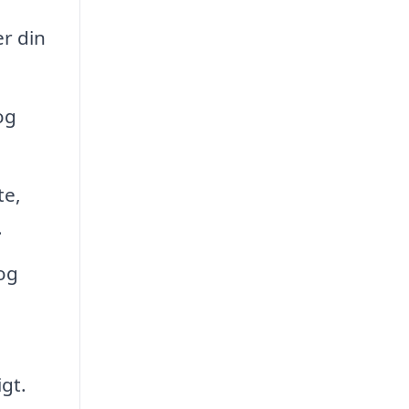
r din
og
te,
.
 og
gt.