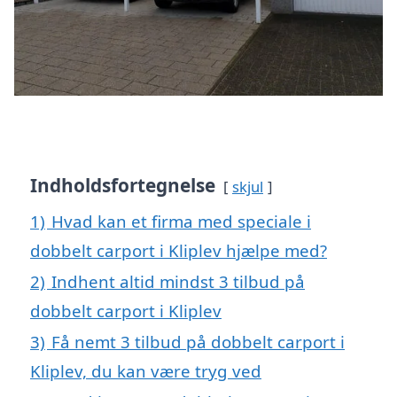
Indholdsfortegnelse
skjul
1)
Hvad kan et firma med speciale i
dobbelt carport i Kliplev hjælpe med?
2)
Indhent altid mindst 3 tilbud på
dobbelt carport i Kliplev
3)
Få nemt 3 tilbud på dobbelt carport i
Kliplev, du kan være tryg ved