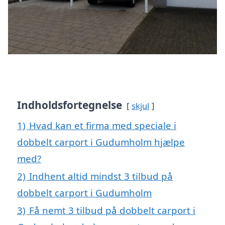
Indholdsfortegnelse
skjul
1)
Hvad kan et firma med speciale i
dobbelt carport i Gudumholm hjælpe
med?
2)
Indhent altid mindst 3 tilbud på
dobbelt carport i Gudumholm
3)
Få nemt 3 tilbud på dobbelt carport i