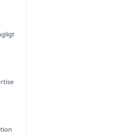
agligt
rtise
ation