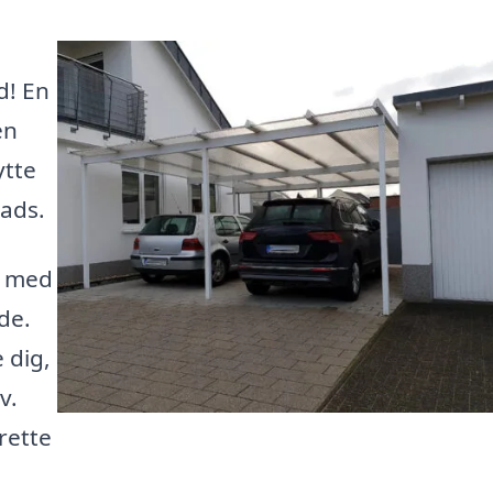
d! En
en
ytte
lads.
g med
de.
 dig,
v.
rette