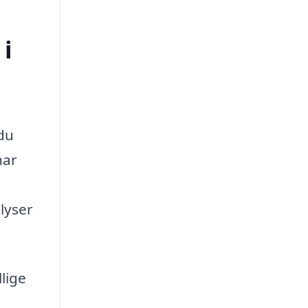
 i
 du
har
lyser
lige