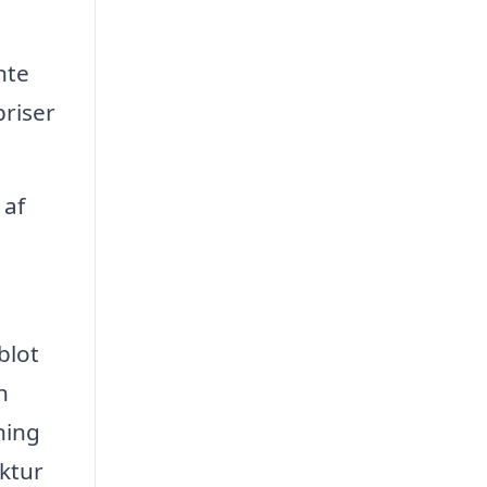
nte
priser
 af
blot
n
ning
uktur