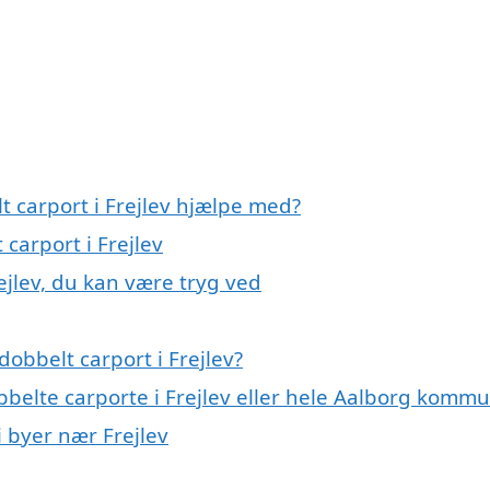
t carport i Frejlev hjælpe med?
 carport i Frejlev
ejlev, du kan være tryg ved
obbelt carport i Frejlev?
bbelte carporte i Frejlev eller hele Aalborg komm
i byer nær Frejlev