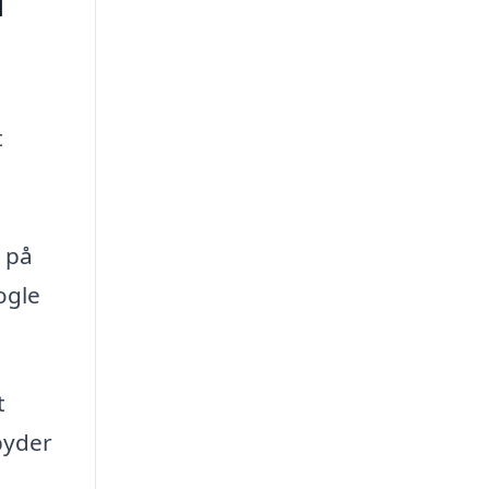
i
t
t på
ogle
t
byder