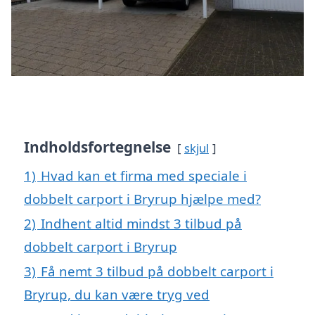
Indholdsfortegnelse
skjul
1)
Hvad kan et firma med speciale i
dobbelt carport i Bryrup hjælpe med?
2)
Indhent altid mindst 3 tilbud på
dobbelt carport i Bryrup
3)
Få nemt 3 tilbud på dobbelt carport i
Bryrup, du kan være tryg ved