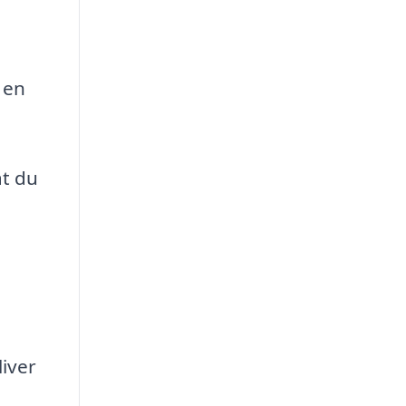
 en
at du
iver