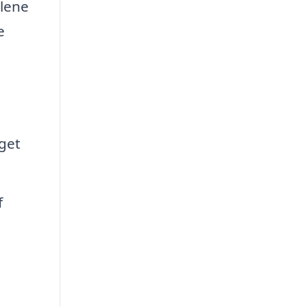
alene
e
get
f