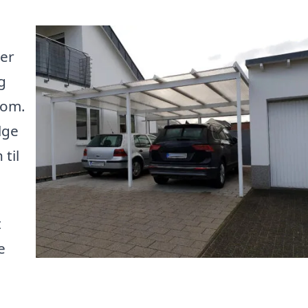
der
g
dom.
lge
til
t
e