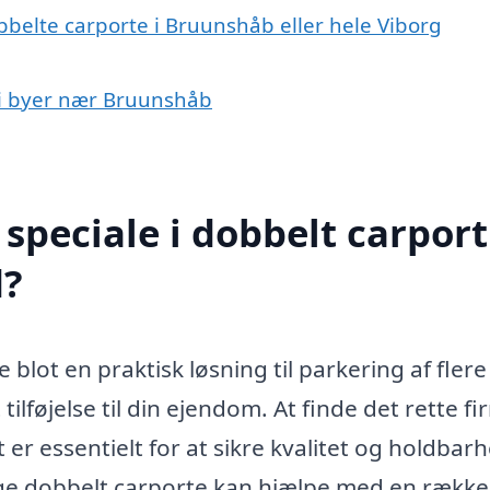
bbelte carporte i Bruunshåb eller hele Viborg
t i byer nær Bruunshåb
peciale i dobbelt carport
d?
blot en praktisk løsning til parkering af flere 
føjelse til din ejendom. At finde det rette fir
er essentielt for at sikre kvalitet og holdbarh
ygge dobbelt carporte kan hjælpe med en række