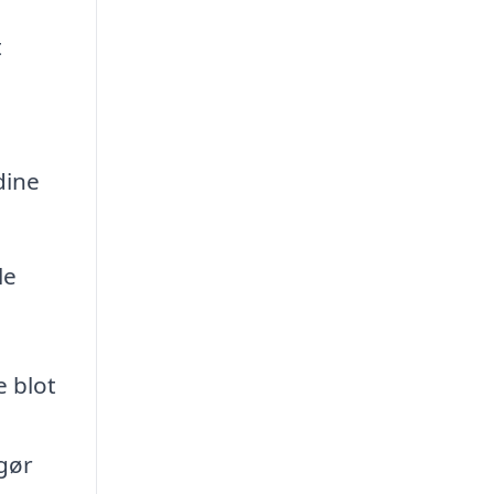
t
dine
le
e blot
 gør