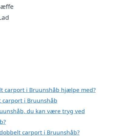
træffe
 Lad
lt carport i Bruunshåb hjælpe med?
t carport i Bruunshåb
Bruunshåb, du kan være tryg ved
åb?
dobbelt carport i Bruunshåb?