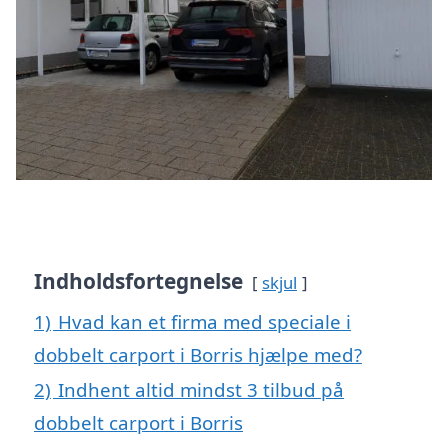
Indholdsfortegnelse
skjul
1)
Hvad kan et firma med speciale i
dobbelt carport i Borris hjælpe med?
2)
Indhent altid mindst 3 tilbud på
dobbelt carport i Borris