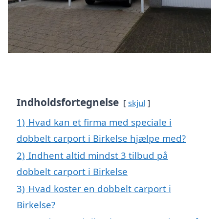
Indholdsfortegnelse
skjul
1)
Hvad kan et firma med speciale i
dobbelt carport i Birkelse hjælpe med?
2)
Indhent altid mindst 3 tilbud på
dobbelt carport i Birkelse
3)
Hvad koster en dobbelt carport i
Birkelse?