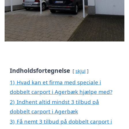
Indholdsfortegnelse
skjul
1)
Hvad kan et firma med speciale i
dobbelt carport i Agerbæk hjælpe med?
2)
Indhent altid mindst 3 tilbud på
dobbelt carport i Agerbæk
3)
Få nemt 3 tilbud på dobbelt carport i