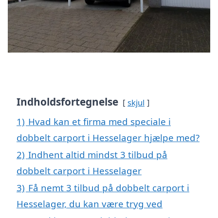
Indholdsfortegnelse
skjul
1)
Hvad kan et firma med speciale i
dobbelt carport i Hesselager hjælpe med?
2)
Indhent altid mindst 3 tilbud på
dobbelt carport i Hesselager
3)
Få nemt 3 tilbud på dobbelt carport i
Hesselager, du kan være tryg ved